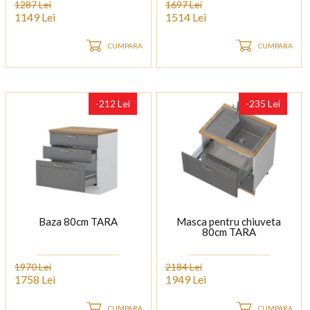
1287 Lei
1697 Lei
1149 Lei
1514 Lei
CUMPARA
CUMPARA
-212 Lei
-235 Lei
Baza 80cm TARA
Masca pentru chiuveta
80cm TARA
1970 Lei
2184 Lei
1758 Lei
1949 Lei
CUMPARA
CUMPARA