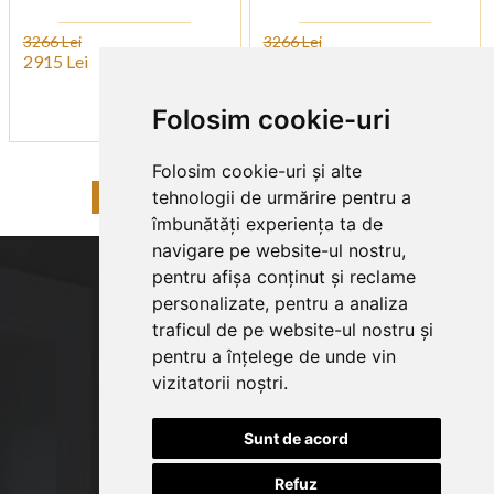
3266 Lei
3266 Lei
2915 Lei
2915 Lei
CUMPARA
CUMPARA
Folosim cookie-uri
Folosim cookie-uri și alte
tehnologii de urmărire pentru a
«
1
2
3
4
5
6
»
îmbunătăți experiența ta de
navigare pe website-ul nostru,
pentru afișa conținut și reclame
personalizate, pentru a analiza
traficul de pe website-ul nostru și
pentru a înțelege de unde vin
vizitatorii noștri.
Sunt de acord
Refuz