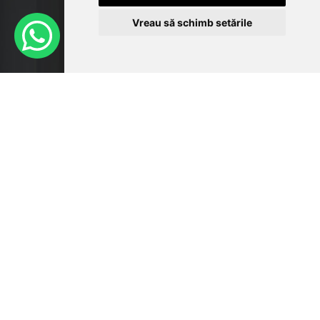
Vreau să schimb setările
© Copyright 2026
bucatariepremium.ro
Web design
by
Royalty
PRODUSE SI INFORMATII
LIVING
DINING
BUCATARIE
GRADINA
ELECTROCASNICE
DESPRE NOI
SUPORT CLIENTI
SUPORT CLIENTI
CUM CUMPAR?
MODALITATI DE PLATA
LIVRAREA COMENZILOR
GARANTIA PRODUSELOR
TERMENI SI CONDITII
POLITICA DE RETUR
GDPR
BLOGUL NOSTRU