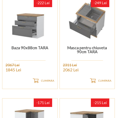
-222 Lei
-249 Lei
Baza 90x88cm TARA
Masca pentru chiuveta
90cm TARA
2067 Lei
2311 Lei
1845 Lei
2062 Lei
CUMPARA
CUMPARA
-171 Lei
-215 Lei