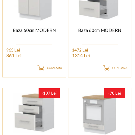
Baza 60cm MODERN
Baza 60cm MODERN
965 Lei
1472 Lei
861 Lei
1314 Lei
CUMPARA
CUMPARA
-187 Lei
-78 Lei