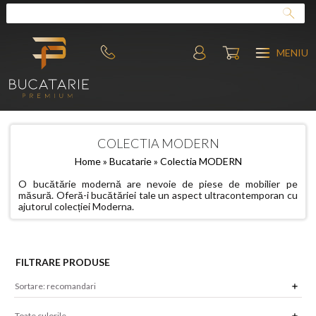
MENIU
COLECTIA MODERN
Home
»
Bucatarie
» Colectia MODERN
O bucătărie modernă are nevoie de piese de mobilier pe
măsură. Oferă-i bucătăriei tale un aspect ultracontemporan cu
ajutorul colecției Moderna.
FILTRARE PRODUSE