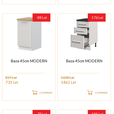
-88 Lei
-176 Lei
Baza 45cm MODERN
Baza 45cm MODERN
819 Lei
1638 Lei
731 Lei
1462 Lei
CUMPARA
CUMPARA
-73 Lei
-101 Lei