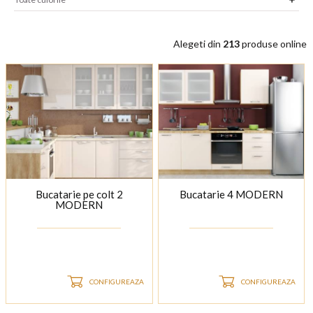
Alegeti din
213
produse online
Bucatarie pe colt 2
Bucatarie 4 MODERN
MODERN
CONFIGUREAZA
CONFIGUREAZA