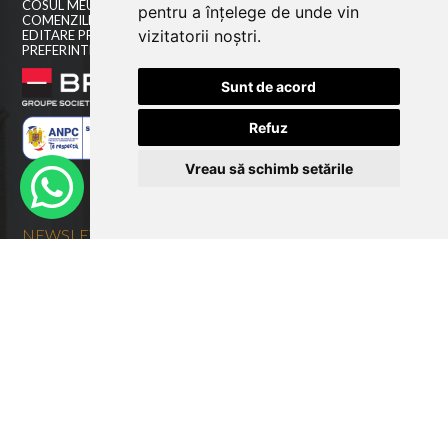
COSUL MEU
pentru a înțelege de unde vin
COMENZILE MELE
vizitatorii noștri.
EDITARE PROFIL
PREFERINTE COOKIES
Sunt de acord
Refuz
Vreau să schimb setările
NEWSLETTER