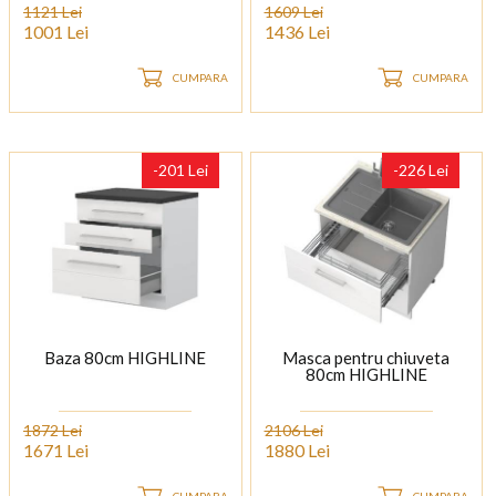
1121 Lei
1609 Lei
1001 Lei
1436 Lei
CUMPARA
CUMPARA
-201 Lei
-226 Lei
Baza 80cm HIGHLINE
Masca pentru chiuveta
80cm HIGHLINE
1872 Lei
2106 Lei
1671 Lei
1880 Lei
CUMPARA
CUMPARA