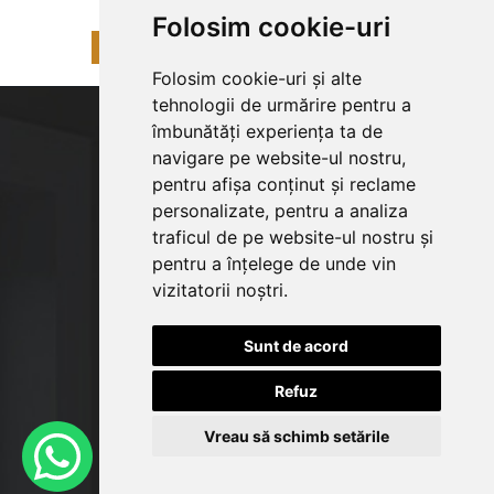
Folosim cookie-uri
«
1
2
3
4
5
6
»
Folosim cookie-uri și alte
tehnologii de urmărire pentru a
îmbunătăți experiența ta de
navigare pe website-ul nostru,
pentru afișa conținut și reclame
personalizate, pentru a analiza
traficul de pe website-ul nostru și
pentru a înțelege de unde vin
vizitatorii noștri.
Sunt de acord
Refuz
Vreau să schimb setările
© Copyright 2026
bucatariepremium.ro
Web design
by
Royalty