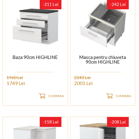
-211 Lei
-242 Lei
Baza 90cm HIGHLINE
Masca pentru chiuveta
90cm HIGHLINE
1960 Lei
2243 Lei
1749 Lei
2001 Lei
CUMPARA
CUMPARA
-158 Lei
-208 Lei