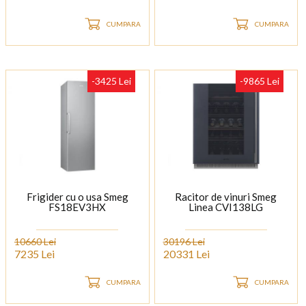
CUMPARA
CUMPARA
-3425 Lei
-9865 Lei
Frigider cu o usa Smeg
Racitor de vinuri Smeg
FS18EV3HX
Linea CVI138LG
10660 Lei
30196 Lei
7235 Lei
20331 Lei
CUMPARA
CUMPARA