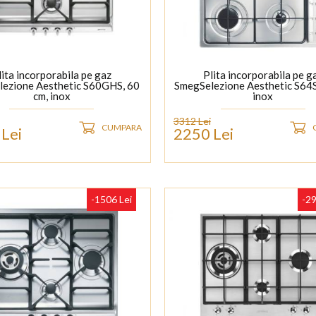
lita incorporabila pe gaz
Plita incorporabila pe g
ezione Aesthetic S60GHS, 60
SmegSelezione Aesthetic S64S
cm, inox
inox
3312 Lei
CUMPARA
Lei
2250 Lei
-1506 Lei
-29