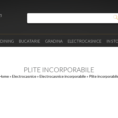
I
/
DINING
BUCATARIE
GRADINA
ELECTROCASNICE
IN ST
PLITE INCORPORABILE
Home
»
Electrocasnice
»
Electrocasnice incorporabile
» Plite incorporabil