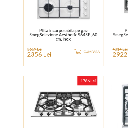
Plita incorporabila pe gaz
P
SmegSelezione Aesthetic S64SB, 60
SmegSel
cm, inox
3669 Lei
4314 Lei
CUMPARA
2356 Lei
2922 
-1786 Lei