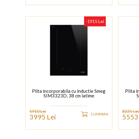
-1915 Lei
Plita incorporabila cu inductie Smeg
Plita 
SIM3323D, 38 cm latime
S
5910 Lei
8231 Lei
CUMPARA
3995 Lei
5553 