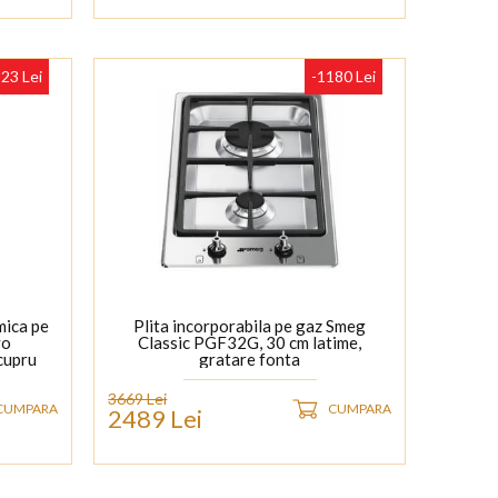
23 Lei
-1180 Lei
mica pe
Plita incorporabila pe gaz Smeg
vo
Classic PGF32G, 30 cm latime,
cupru
gratare fonta
3669 Lei
CUMPARA
CUMPARA
2489 Lei