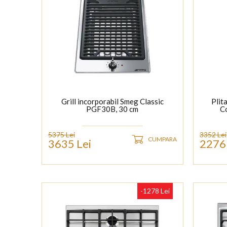
Grill incorporabil Smeg Classic
Plit
PGF30B, 30 cm
C
5375 Lei
3352 Lei
CUMPARA
3635 Lei
2276 
-1278 Lei