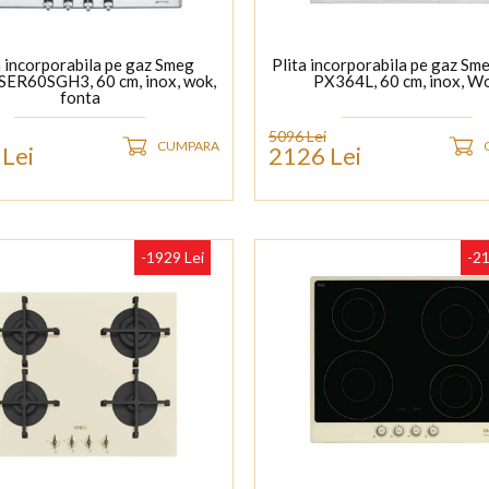
a incorporabila pe gaz Smeg
Plita incorporabila pe gaz Sm
 SER60SGH3, 60 cm, inox, wok,
PX364L, 60 cm, inox, W
fonta
5096 Lei
CUMPARA
Lei
2126 Lei
-1929 Lei
-21