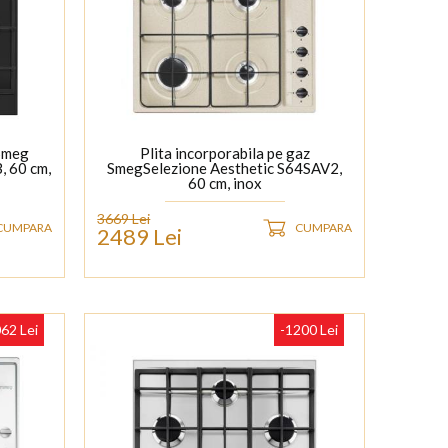
 Smeg
Plita incorporabila pe gaz
, 60 cm,
SmegSelezione Aesthetic S64SAV2,
60 cm, inox
3669 Lei
CUMPARA
CUMPARA
2489 Lei
62 Lei
-1200 Lei