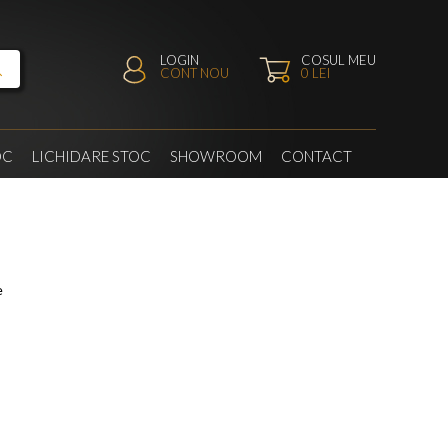
LOGIN
COSUL MEU
CONT NOU
0
LEI
OC
LICHIDARE STOC
SHOWROOM
CONTACT
e