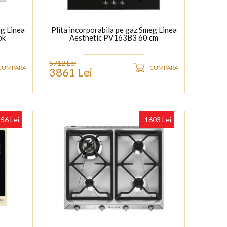
eg Linea
Plita incorporabila pe gaz Smeg Linea
ok
Aesthetic PV163B3 60 cm
5712 Lei
CUMPARA
CUMPARA
3861 Lei
56 Lei
-1603 Lei