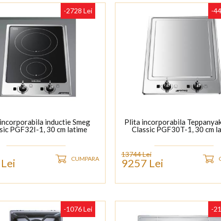
-2728 Lei
-44
 incorporabila inductie Smeg
Plita incorporabila Teppanya
sic PGF32I-1, 30 cm latime
Classic PGF30T-1, 30 cm l
13744 Lei
CUMPARA
Lei
9257 Lei
-1076 Lei
-21