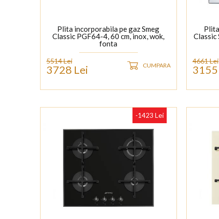
Plita incorporabila pe gaz Smeg
Plit
Classic PGF64-4, 60 cm, inox, wok,
Classic
fonta
5514 Lei
4661 Lei
CUMPARA
3728 Lei
3155 
-1423 Lei