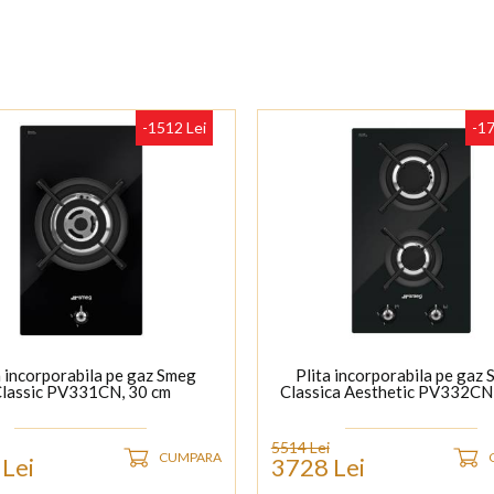
-1512 Lei
-17
a incorporabila pe gaz Smeg
Plita incorporabila pe gaz
lassic PV331CN, 30 cm
Classica Aesthetic PV332CN
5514 Lei
CUMPARA
Lei
3728 Lei