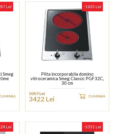
87 Lei
-1635 Lei
ki Smeg
Plita incorporabila domino
atime
vitroceramica Smeg Classic PGF32C,
30 cm
5057 Lei
CUMPARA
CUMPARA
3422 Lei
24 Lei
-5331 Lei