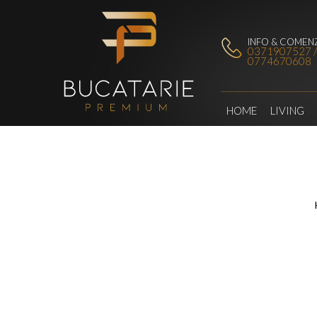
INFO & COMENZ
0371907527 
0774670608
HOME
LIVING