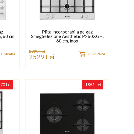
az
Plita incorporabila pe gaz
, 60 cm,
SmegSelezione Aesthetic P260XGH,
60 cm, inox
3729 Lei
CUMPARA
CUMPARA
2529 Lei
70 Lei
-1851 Lei