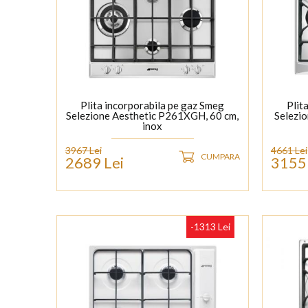
Plita incorporabila pe gaz Smeg
Plit
Selezione Aesthetic P261XGH, 60 cm,
Selezi
inox
3967 Lei
4661 Lei
CUMPARA
2689 Lei
3155 
-1313 Lei