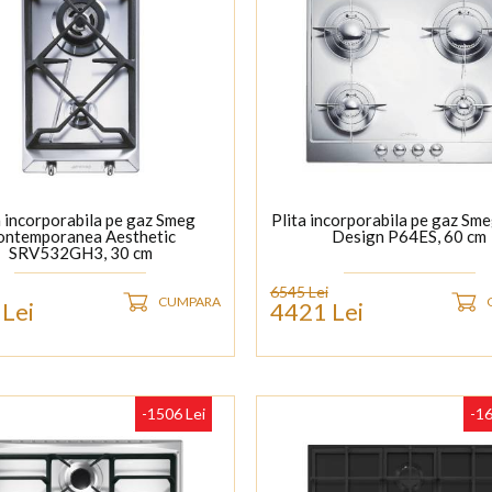
a incorporabila pe gaz Smeg
Plita incorporabila pe gaz Sm
ontemporanea Aesthetic
Design P64ES, 60 cm
SRV532GH3, 30 cm
6545 Lei
CUMPARA
Lei
4421 Lei
-1506 Lei
-16