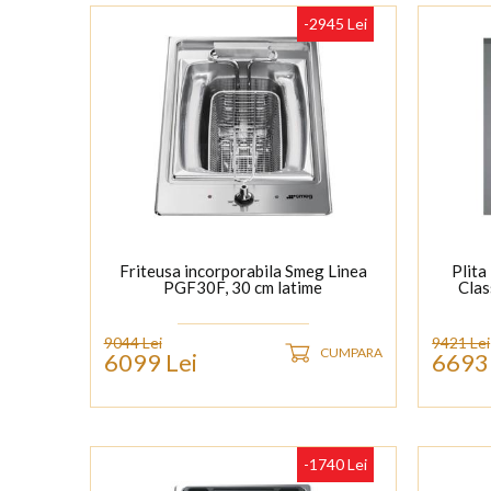
-2945 Lei
Friteusa incorporabila Smeg Linea
Plita
PGF30F, 30 cm latime
Clas
9044 Lei
9421 Lei
CUMPARA
6099 Lei
6693 
-1740 Lei