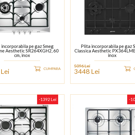
a incorporabila pe gaz Smeg
Plita incorporabila pe gaz
one Aesthetic SR264XGH2, 60
Classica Aesthetic PX364LMB
cm, inox
inox
5096 Lei
CUMPARA
Lei
3448 Lei
-1392 Lei
-10