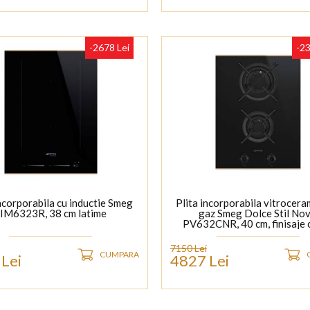
-2678 Lei
-23
incorporabila cu inductie Smeg
Plita incorporabila vitrocera
IM6323R, 38 cm latime
gaz Smeg Dolce Stil No
PV632CNR, 40 cm, finisaje 
7150 Lei
CUMPARA
Lei
4827 Lei