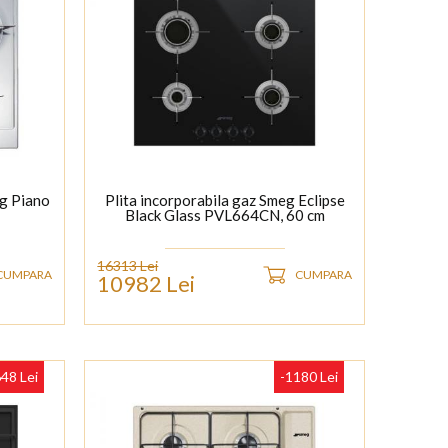
eg Piano
Plita incorporabila gaz Smeg Eclipse
Black Glass PVL664CN, 60 cm
16313 Lei
CUMPARA
CUMPARA
10982 Lei
48 Lei
-1180 Lei