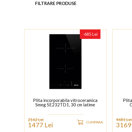
FILTRARE PRODUSE
-685 Lei
Plita incorporabila vitroceramica
Plit
Smeg SE232TD1, 30 cm latime
C
2162 Lei
4681 Lei
CUMPARA
1477 Lei
3169 