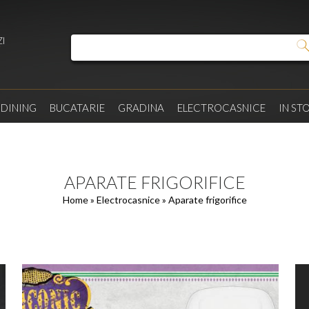
I
/
DINING
BUCATARIE
GRADINA
ELECTROCASNICE
IN ST
APARATE FRIGORIFICE
Home
»
Electrocasnice
» Aparate frigorifice