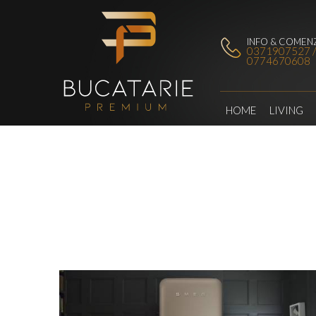
INFO & COMENZ
0371907527 
0774670608
HOME
LIVING