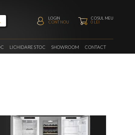
LOGIN
COSUL MEU
CONT NOU
0
LEI
OC
LICHIDARE STOC
SHOWROOM
CONTACT