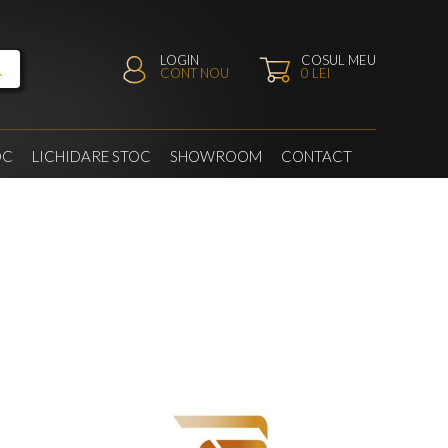
LOGIN
COSUL MEU
CONT NOU
0
LEI
OC
LICHIDARE STOC
SHOWROOM
CONTACT