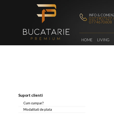
INFO & COMENZ
0371907527 
0774670608
HOME
LIVING
Suport clienti
Cum cumpar?
Modalitati de plata