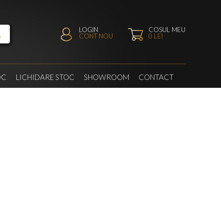
LOGIN
COSUL MEU
CONT NOU
0
LEI
OC
LICHIDARE STOC
SHOWROOM
CONTACT