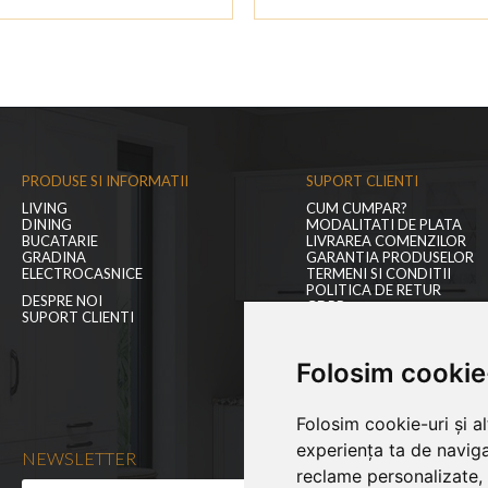
PRODUSE SI INFORMATII
SUPORT CLIENTI
LIVING
CUM CUMPAR?
DINING
MODALITATI DE PLATA
BUCATARIE
LIVRAREA COMENZILOR
GRADINA
GARANTIA PRODUSELOR
ELECTROCASNICE
TERMENI SI CONDITII
POLITICA DE RETUR
DESPRE NOI
GDPR
SUPORT CLIENTI
BLOGUL NOSTRU
CONTACT
Folosim cookie
Folosim cookie-uri și a
experiența ta de naviga
NEWSLETTER
reclame personalizate, 