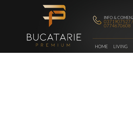
INFO & COMENZ
0371907527 
0774670608
HOME
LIVING