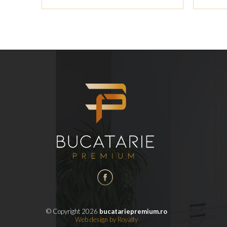
© Copyright 2026
bucatariepremium.ro
Web design
by
Royalty