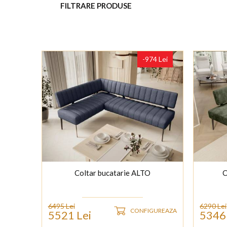
FILTRARE PRODUSE
-974 Lei
Coltar bucatarie ALTO
C
6495 Lei
6290 Lei
CONFIGUREAZA
5521 Lei
5346 