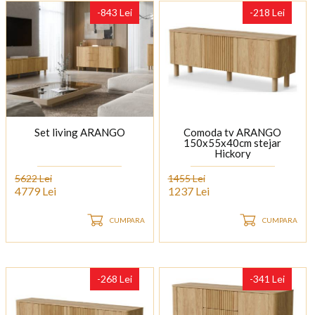
-843 Lei
-218 Lei
Set living ARANGO
Comoda tv ARANGO
150x55x40cm stejar
Hickory
5622 Lei
1455 Lei
4779 Lei
1237 Lei
CUMPARA
CUMPARA
-268 Lei
-341 Lei