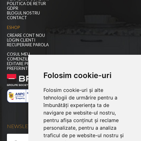
POLITICA DE RETUR
GDPR
BLOGUL NOSTRU
CONTACT
ESHOP
CREARE CONT NOU
LOGIN CLIENTI
RECUPERARE PAROLA
COSUL MEU
COMENZILE MELE
EDITARE PROFIL
PREFERINTE COOKIES
Folosim cookie-uri
Folosim cookie-uri și alte
tehnologii de urmărire pentru a
îmbunătăți experiența ta de
navigare pe website-ul nostru,
pentru afișa conținut și reclame
NEWSLETTER
personalizate, pentru a analiza
traficul de pe website-ul nostru și