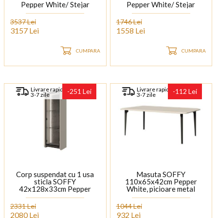
Pepper White/ Stejar
Pepper White/ Stejar
Melinga
Melinga
3537 Lei
1746 Lei
3157 Lei
1558 Lei
CUMPARA
CUMPARA
Livrare rapida
Livrare rapida
-251 Lei
-112 Lei
3-7 zile
3-7 zile
Corp suspendat cu 1 usa
Masuta SOFFY
sticla SOFFY
110x65x42cm Pepper
42x128x33cm Pepper
White, picioare metal
White/ Stejar Melinga -
antracit
Sticla
2331 Lei
1044 Lei
2080 Lei
932 Lei