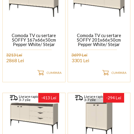
Comoda TV cu sertare
Comoda TV cu sertare
SOFFY 167x66x50cm
SOFFY 201x66x50cm
Pepper White/ Stejar
Pepper White/ Stejar
Melinga
Melinga
3213 Lei
3699 Lei
2868 Lei
3301 Lei
CUMPARA
CUMPARA
Livrare rapida
Livrare rapida
-413 Lei
-294 Lei
3-7 zile
3-7 zile