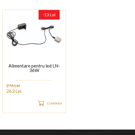
-13 Lei
Alimentare pentru led LN-
36W
276 Lei
263 Lei
CUMPARA