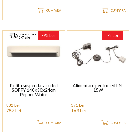
CUMPARA
CUMPARA
Livrare rapida
-95 Lei
-8 Lei
3-7 zile
Polita suspendata cu led
Alimentare pentru led LN-
SOFFY 140x30x24cm
15W
Pepper White
882 Lei
171 Lei
787 Lei
163 Lei
CUMPARA
CUMPARA