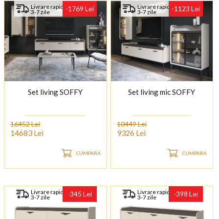
Livrare rapida
Livrare rapida
-1769 Lei
-1123 Lei
3-7 zile
3-7 zile
Set living SOFFY
Set living mic SOFFY
16452 Lei
10449 Lei
14683 Lei
9326 Lei
CUMPARA
CUMPARA
Livrare rapida
Livrare rapida
-345 Lei
-398 Lei
3-7 zile
3-7 zile