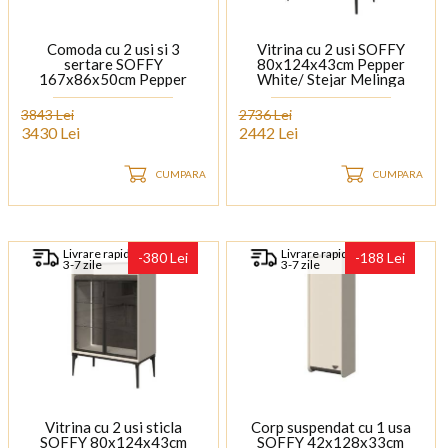
Comoda cu 2 usi si 3
Vitrina cu 2 usi SOFFY
sertare SOFFY
80x124x43cm Pepper
167x86x50cm Pepper
White/ Stejar Melinga
White/ Stejar Melinga
3843 Lei
2736 Lei
3430 Lei
2442 Lei
CUMPARA
CUMPARA
Livrare rapida
Livrare rapida
-380 Lei
-188 Lei
3-7 zile
3-7 zile
Vitrina cu 2 usi sticla
Corp suspendat cu 1 usa
SOFFY 80x124x43cm
SOFFY 42x128x33cm