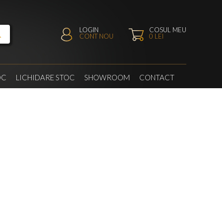
LOGIN
COSUL MEU
CONT NOU
0
LEI
OC
LICHIDARE STOC
SHOWROOM
CONTACT