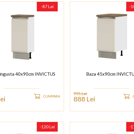
-87 Lei
-1
 ingusta 40x90cm INVICTUS
Baza 45x90cm INVICT
995 Lei
CUMPARA
ei
888 Lei
-120 Lei
-1