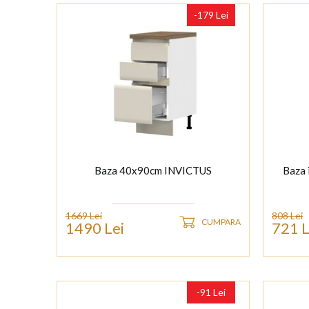
-179 Lei
Baza 40x90cm INVICTUS
Baza
1669 Lei
808 Lei
CUMPARA
1490 Lei
721 L
-91 Lei