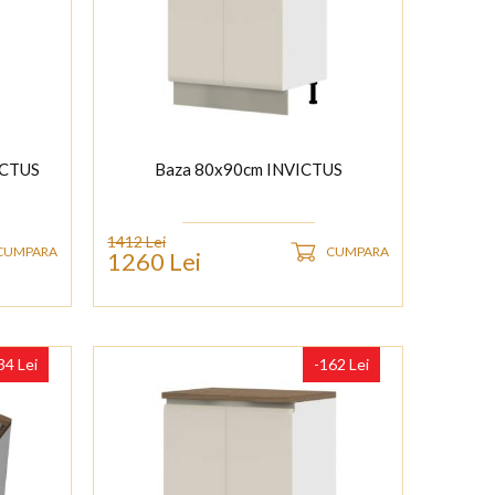
ICTUS
Baza 80x90cm INVICTUS
1412 Lei
CUMPARA
CUMPARA
1260 Lei
34 Lei
-162 Lei