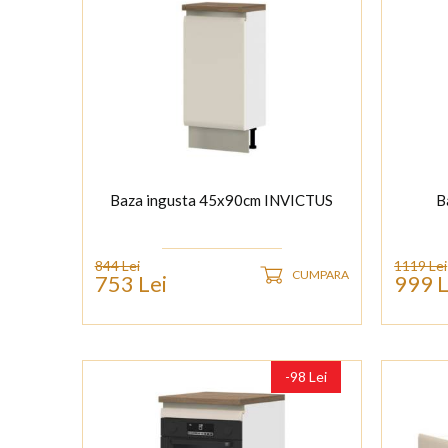
Baza ingusta 45x90cm INVICTUS
B
844 Lei
1119 Lei
CUMPARA
753 Lei
999 L
-98 Lei