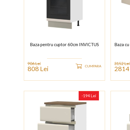
Baza pentru cuptor 60cm INVICTUS
Baza cu
906 Lei
3152 Lei
CUMPARA
808 Lei
2814 
-194 Lei