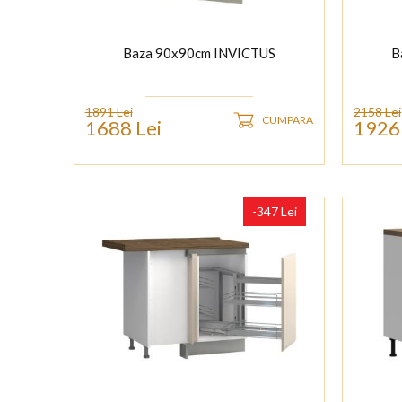
Baza 90x90cm INVICTUS
B
1891 Lei
2158 Lei
CUMPARA
1688 Lei
1926 
-347 Lei