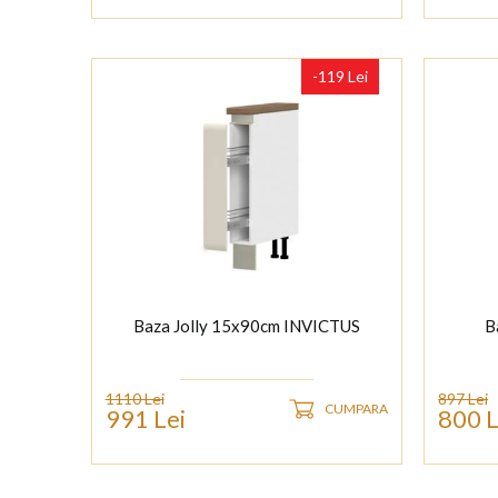
-119 Lei
Baza Jolly 15x90cm INVICTUS
B
1110 Lei
897 Lei
CUMPARA
991 Lei
800 L