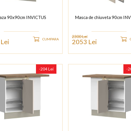
aza 90x90cm INVICTUS
Masca de chiuveta 90cm IN
2300 Lei
CUMPARA
Lei
2053 Lei
-204 Lei
-2