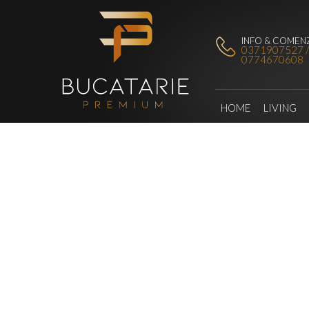
INFO & COMENZ
0371907527 
0774670608
HOME
LIVING