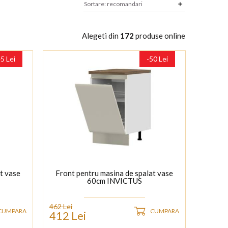
Alegeti din
172
produse online
45 Lei
-50 Lei
t vase
Front pentru masina de spalat vase
60cm INVICTUS
462 Lei
CUMPARA
CUMPARA
412 Lei