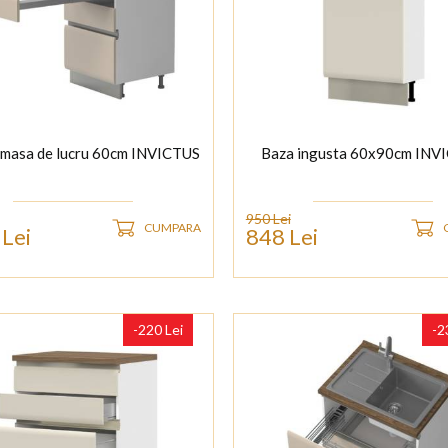
 masa de lucru 60cm INVICTUS
Baza ingusta 60x90cm INV
950 Lei
CUMPARA
Lei
848 Lei
-220 Lei
-2