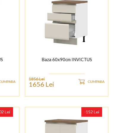
US
Baza 60x90cm INVICTUS
1856 Lei
CUMPARA
CUMPARA
1656 Lei
02 Lei
-152 Lei