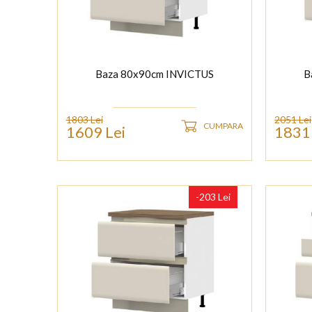
Baza 80x90cm INVICTUS
B
1803 Lei
2051 Lei
CUMPARA
1609 Lei
1831 
-203 Lei