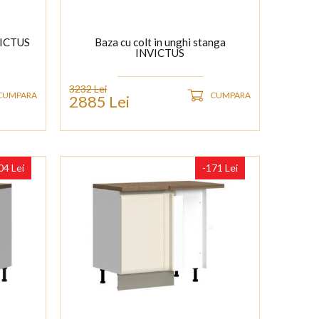
VICTUS
Baza cu colt in unghi stanga
INVICTUS
3232 Lei
CUMPARA
CUMPARA
2885 Lei
04 Lei
-171 Lei