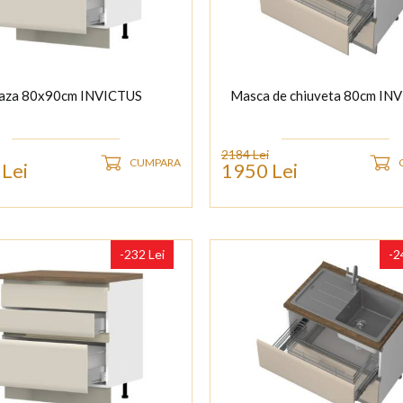
aza 80x90cm INVICTUS
Masca de chiuveta 80cm IN
2184 Lei
CUMPARA
Lei
1950 Lei
-232 Lei
-2