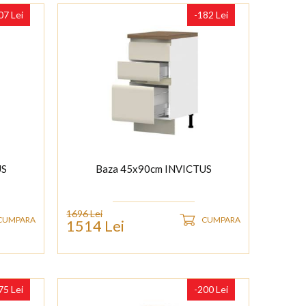
07 Lei
-182 Lei
US
Baza 45x90cm INVICTUS
1696 Lei
CUMPARA
CUMPARA
1514 Lei
75 Lei
-200 Lei