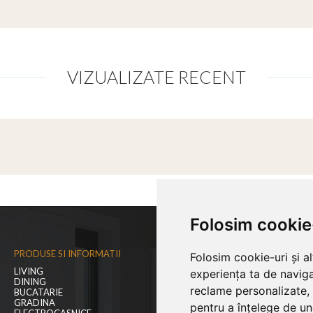
VIZUALIZATE RECENT
Folosim cookie
PRODUSE SI INFORMATII
SUPORT CLIENTI
Folosim cookie-uri și a
LIVING
CUM CUMPAR?
experiența ta de naviga
DINING
MODALITATI DE PLATA
reclame personalizate, 
BUCATARIE
LIVRAREA COMENZILOR
GRADINA
GARANTIA PRODUSELOR
pentru a înțelege de und