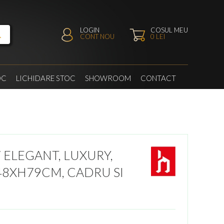
LOGIN
COSUL MEU
CONT NOU
0
LEI
OC
LICHIDARE STOC
SHOWROOM
CONTACT
 ELEGANT, LUXURY,
48XH79CM, CADRU SI