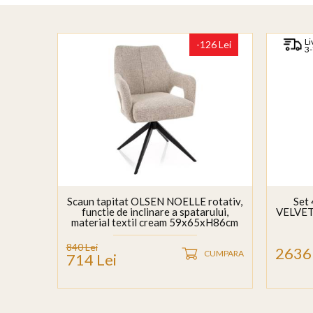
Li
-126 Lei
3-
Scaun tapitat OLSEN NOELLE rotativ,
Set 
functie de inclinare a spatarului,
VELVET
material textil cream 59x65xH86cm
picioare negre
840 Lei
2636 
CUMPARA
714 Lei