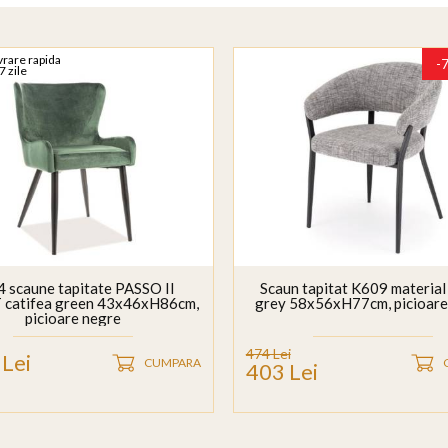
vrare rapida
-
7 zile
4 scaune tapitate PASSO II
Scaun tapitat K609 material 
 catifea green 43x46xH86cm,
grey 58x56xH77cm, picioare
picioare negre
474 Lei
Lei
CUMPARA
403 Lei