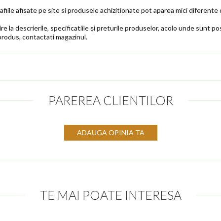
fiile afisate pe site si produsele achizitionate pot aparea mici diferente 
e la descrierile, specificatiile și preturile produselor, acolo unde sunt pos
produs, contactati magazinul.
PAREREA CLIENTILOR
ADAUGA OPINIA TA
TE MAI POATE INTERESA