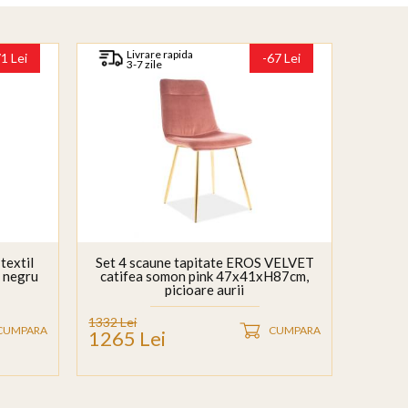
Livrare rapida
71 Lei
-67 Lei
3-7 zile
textil
Set 4 scaune tapitate EROS VELVET
 negru
catifea somon pink 47x41xH87cm,
picioare aurii
1332 Lei
CUMPARA
CUMPARA
1265 Lei