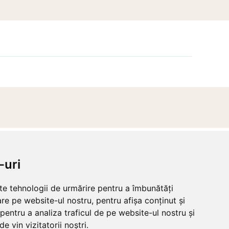
-uri
ESHOP
lte tehnologii de urmărire pentru a îmbunătăți
CREARE CONT NOU
re pe website-ul nostru, pentru afișa conținut și
LOGIN CLIENTI
pentru a analiza traficul de pe website-ul nostru și
RECUPERARE PAROLA
e vin vizitatorii noștri.