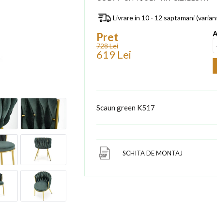
Livrare in 10 - 12 saptamani (varia
A
Pret
728 Lei
619 Lei
Scaun green K517
SCHITA DE MONTAJ