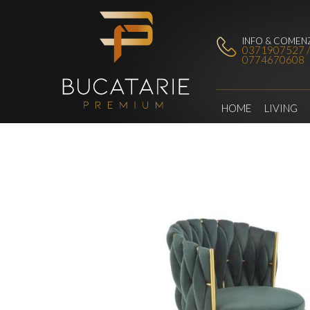
INFO & COMENZ
0371907527 
0774670608
HOME
LIVING