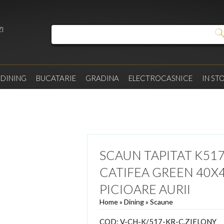
I
/
DINING
BUCATARIE
GRADINA
ELECTROCASNICE
IN ST
SCAUN TAPITAT K517
CATIFEA GREEN 40X
PICIOARE AURII
Home
»
Dining
»
Scaune
COD:
V-CH-K/517-KR-C.ZIELONY